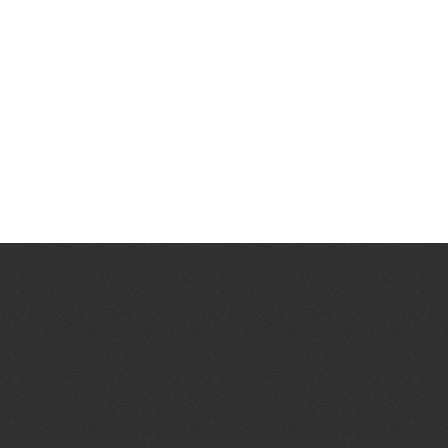
Lorem ipsum dolor sit amet.
Consectetur adipiscing elit.
Vestibulum nec odio ipsum.
Vestibulum nec odio ipsum.
0
0
ING
COUNTRY