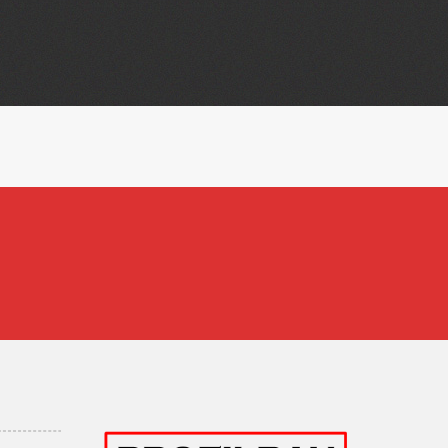
WARDS
COVERED
um. Aliquam ut sem