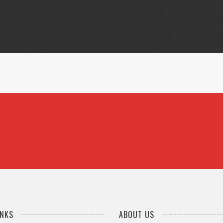
CLIENTS
A
ontes, nascetur ridiculus mus. Nam blandit molestie nisl eget element
INKS
ABOUT US