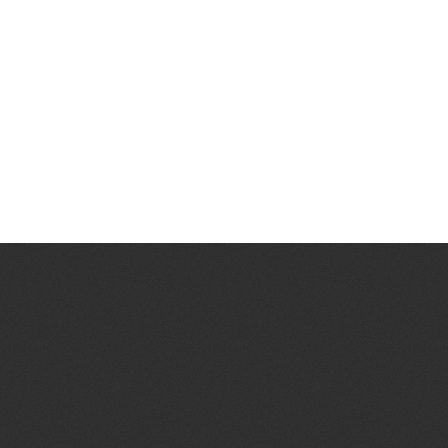
cursus malesuada facilisis.
VISION & MISSION
Lorem ipsum dolor sit amet, consectetur elit.
Vestibulum nec odio ipsum. Suspendisse
cursus malesuada facilisis.
0
HAPPY
WINN