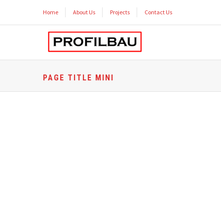
Home
About Us
Projects
Contact Us
PAGE TITLE MINI
WHAT WE DO?
Lorem ipsum dolor sit amet, consectetur elit.
Vestibulum nec odio ipsum. Suspendisse