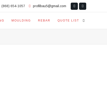
(868) 654-1057
profilbau5@gmail.com
NG
MOULDING
REBAR
QUOTE LIST