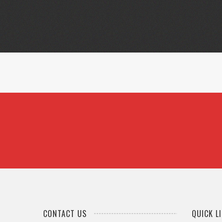
DELIVERED
BEST CONSTRUCTION THEME
Cum sociis natoque penatibus et magnis dis parturient m
ullamcorper, consectetur justo id, cursus tellus.
CONTACT US
QUICK L