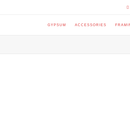
GYPSUM
ACCESSORIES
FRAMI
WHAT WE OFFER?
Lorem ipsum dolor sit amet, consectetur elit.
Vestibulum nec odio ipsum. Suspendisse