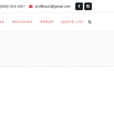
(868) 654-1057
profilbau5@gmail.com
NG
MOULDING
REBAR
QUOTE LIST
IAL