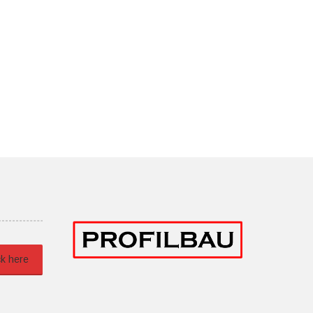
uis, feugiat....
iverra...
uis, feugiat....
uis, feugiat....
uis, feugiat....
uis, feugiat....
ck here