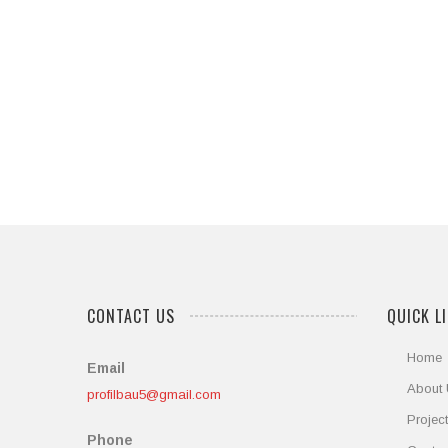
Integer tincidu
Integer 
Integer tincidu
Integer tincidu
Integer tincidu
Integer tincidu
CONTACT US
QUICK L
Home
Email
About
profilbau5@gmail.com
Projec
Phone